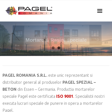
Skip
to
content
Home
Produse & specificatii
Mortare & Rasini speciale
Calitate si conformitate CE
Imagini
PAGEL ROMANIA S.R.L.
este unic reprezentant si
Despre noi
distribuitor general al produselor
PAGEL SPEZIAL –
Contact
BETON
din Essen – Germania. Productia mortarelor
speciale Pagel este certificata
ISO 9001
.
Specialistii nostri
executa lucrari speciale de punere in opera a mortarelor
Pagel.