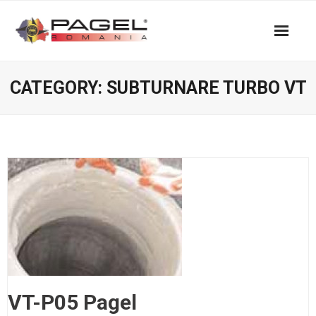
Skip
to
content
Home
CATEGORY:
SUBTURNARE TURBO VT
Produse & specificatii
Calitate si conformitate CE
Imagini
Despre noi
Contact
VT-P05 Pagel