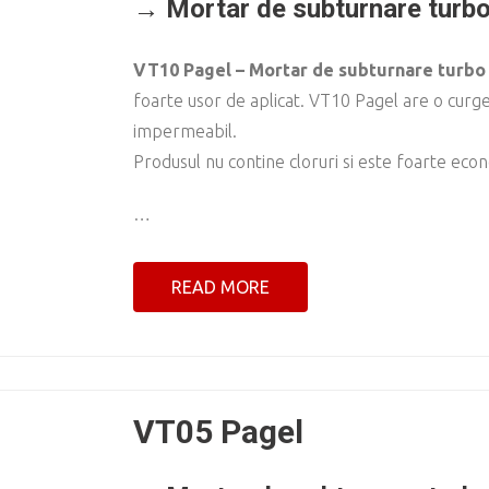
→ Mortar de subturnare turb
VT10 Pagel – Mortar de subturnare turbo
foarte usor de aplicat. VT10 Pagel are o curg
impermeabil.
Produsul nu contine cloruri si este foarte eco
…
READ MORE
VT05 Pagel