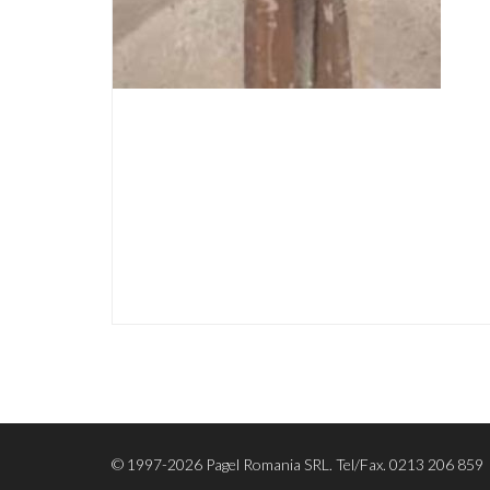
© 1997-2026 Pagel Romania SRL. Tel/Fax. 0213 206 859