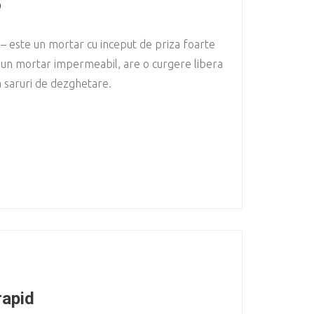
o
– este un mortar cu inceput de priza foarte
e un mortar impermeabil, are o curgere libera
a saruri de dezghetare.
rapid