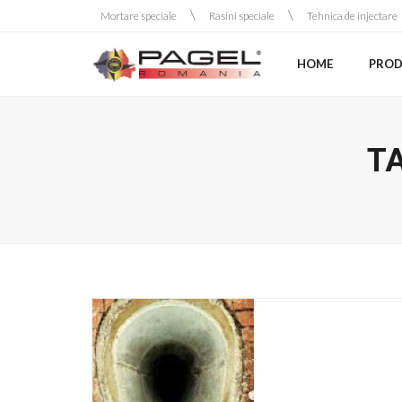
Skip
Mortare speciale
Rasini speciale
Tehnica de injectare
to
content
HOME
PRODU
T