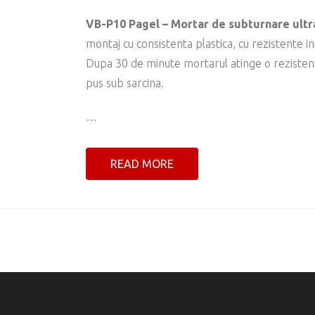
VB-P10 Pagel – Mortar de subturnare ultr
montaj cu consistenta plastica, cu rezistente ini
Dupa 30 de minute mortarul atinge o rezistent
pus sub sarcina.
…
READ MORE