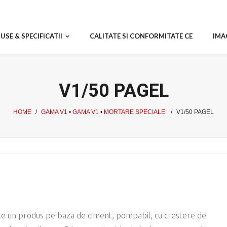
SE & SPECIFICATII
CALITATE SI CONFORMITATE CE
IMA
V1/50 PAGEL
HOME
/
GAMA V1
•
GAMA V1
•
MORTARE SPECIALE
/
V1/50 PAGEL
te un produs pe baza de ciment, pompabil, cu crestere de