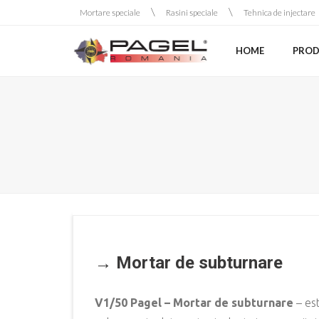
Skip
Mortare speciale
Rasini speciale
Tehnica de injectare
to
content
HOME
PRODU
→ Mortar de subturnare
V1/50 Pagel – Mortar de subturnare
– es