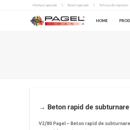
Skip
Mortare speciale
Rasini speciale
Tehnica de injectare
to
content
HOME
PRODU
→ Beton rapid de subturnare
V2/80 Pagel – Beton rapid de subturnar