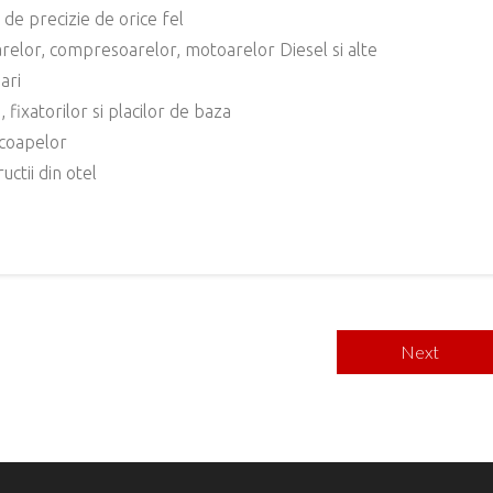
de precizie de orice fel
relor, compresoarelor, motoarelor Diesel si alte
ari
ixatorilor si placilor de baza
scoapelor
ctii din otel
e
Next